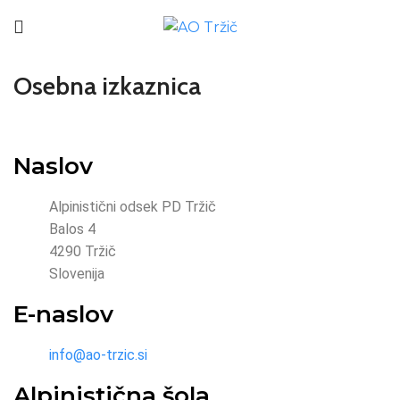
Osebna izkaznica
Naslov
Alpinistični odsek PD Tržič
Balos 4
4290 Tržič
Slovenija
E-naslov
info@ao-trzic.si
Alpinistična šola