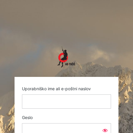
Prijava
https://www.ao-trzi
Uporabniško ime ali e-poštni naslov
Geslo