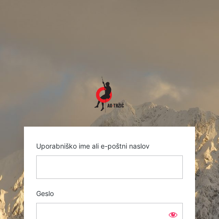
Prijava
https://www.ao-trzi
Uporabniško ime ali e-poštni naslov
Geslo