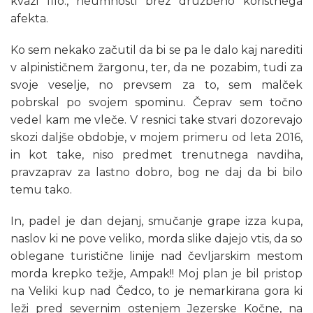
kvazi filo., neumnosti brez družbeno koristnega
afekta.
Ko sem nekako začutil da bi se pa le dalo kaj narediti
v alpinističnem žargonu, ter, da ne pozabim, tudi za
svoje veselje, no prevsem za to, sem malček
pobrskal po svojem spominu. Čeprav sem točno
vedel kam me vleče. V resnici take stvari dozorevajo
skozi daljše obdobje, v mojem primeru od leta 2016,
in kot take, niso predmet trenutnega navdiha,
pravzaprav za lastno dobro, bog ne daj da bi bilo
temu tako.
In, padel je dan dejanj, smučanje grape izza kupa,
naslov ki ne pove veliko, morda slike dajejo vtis, da so
oblegane turistične linije nad čevljarskim mestom
morda krepko težje, Ampak!! Moj plan je bil pristop
na Veliki kup nad Čedco, to je nemarkirana gora ki
leži pred severnim ostenjem Jezerske Kočne, na