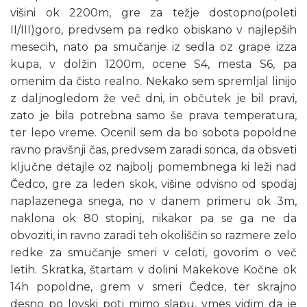
višini ok 2200m, gre za težje dostopno(poleti
II/III)goro, predvsem pa redko obiskano v najlepših
mesecih, nato pa smučanje iz sedla oz grape izza
kupa, v dolžin 1200m, ocene S4, mesta S6, pa
omenim da čisto realno. Nekako sem spremljal linijo
z daljnogledom že več dni, in občutek je bil pravi,
zato je bila potrebna samo še prava temperatura,
ter lepo vreme. Ocenil sem da bo sobota popoldne
ravno pravšnji čas, predvsem zaradi sonca, da obsveti
ključne detajle oz najbolj pomembnega ki leži nad
Čedco, gre za leden skok, višine odvisno od spodaj
naplazenega snega, no v danem primeru ok 3m,
naklona ok 80 stopinj, nikakor pa se ga ne da
obvoziti, in ravno zaradi teh okoliščin so razmere zelo
redke za smučanje smeri v celoti, govorim o več
letih. Skratka, štartam v dolini Makekove Kočne ok
14h popoldne, grem v smeri Čedce, ter skrajno
desno po lovski poti mimo slapu, vmes vidim da je