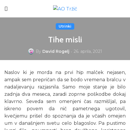
Utrinki
Tihe misli
By
David Rogelj
26. aprila, 2021
Naslov ki je morda na prvi hip malček nejasen,
ampak sem prepričan da se bodo vremena bralcu v
nadaljevanju razjasnila. Samo moje stanje je bilo
zadnja dva meseca, zaradi zoprne poškodbe dokaj
klavrno. Seveda sem omenjeni čas razmišljal, pa
iskreno povem da nič pametnega ugotovil,
kvečjemu prišel do spoznanja da je včasih omejen
um v današnjem svetu celo blagoslov. Pa pustimo