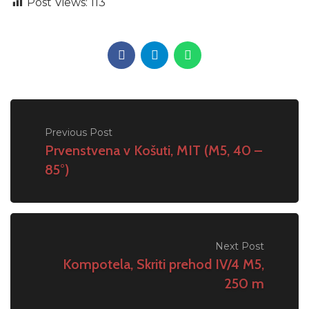
Post Views:
113
Previous Post
Prvenstvena v Košuti, MIT (M5, 40 –
85°)
Next Post
Kompotela, Skriti prehod IV/4 M5,
250 m