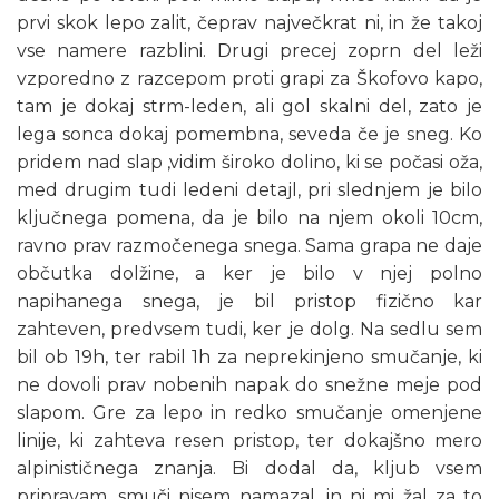
prvi skok lepo zalit, čeprav največkrat ni, in že takoj
vse namere razblini. Drugi precej zoprn del leži
vzporedno z razcepom proti grapi za Škofovo kapo,
tam je dokaj strm-leden, ali gol skalni del, zato je
lega sonca dokaj pomembna, seveda če je sneg. Ko
pridem nad slap ,vidim široko dolino, ki se počasi oža,
med drugim tudi ledeni detajl, pri slednjem je bilo
ključnega pomena, da je bilo na njem okoli 10cm,
ravno prav razmočenega snega. Sama grapa ne daje
občutka dolžine, a ker je bilo v njej polno
napihanega snega, je bil pristop fizično kar
zahteven, predvsem tudi, ker je dolg. Na sedlu sem
bil ob 19h, ter rabil 1h za neprekinjeno smučanje, ki
ne dovoli prav nobenih napak do snežne meje pod
slapom. Gre za lepo in redko smučanje omenjene
linije, ki zahteva resen pristop, ter dokajšno mero
alpinističnega znanja. Bi dodal da, kljub vsem
pripravam, smuči nisem namazal, in ni mi žal za to