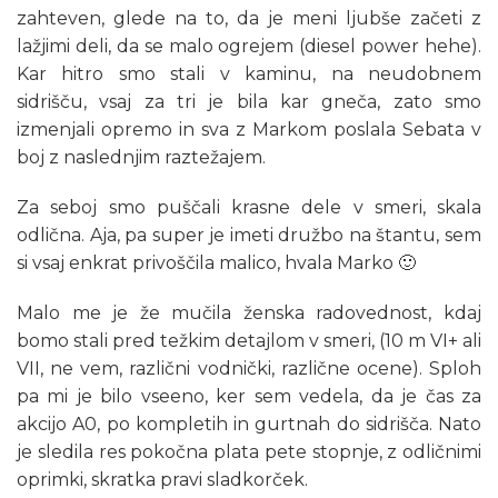
zahteven, glede na to, da je meni ljubše začeti z
lažjimi deli, da se malo ogrejem (diesel power hehe).
Kar hitro smo stali v kaminu, na neudobnem
sidrišču, vsaj za tri je bila kar gneča, zato smo
izmenjali opremo in sva z Markom poslala Sebata v
boj z naslednjim raztežajem.
Za seboj smo puščali krasne dele v smeri, skala
odlična. Aja, pa super je imeti družbo na štantu, sem
si vsaj enkrat privoščila malico, hvala Marko 🙂
Malo me je že mučila ženska radovednost, kdaj
bomo stali pred težkim detajlom v smeri, (10 m VI+ ali
VII, ne vem, različni vodnički, različne ocene). Sploh
pa mi je bilo vseeno, ker sem vedela, da je čas za
akcijo A0, po kompletih in gurtnah do sidrišča. Nato
je sledila res pokočna plata pete stopnje, z odličnimi
oprimki, skratka pravi sladkorček.