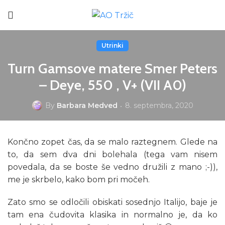
Utrinki
Turn Gamsove matere Smer Peters
– Deye, 550 , V+ (VII A0)
By
Barbara Medved
8. septembra, 2020
Končno zopet čas, da se malo raztegnem. Glede na
to, da sem dva dni bolehala (tega vam nisem
povedala, da se boste še vedno družili z mano ;-)),
me je skrbelo, kako bom pri močeh.
Zato smo se odločili obiskati sosednjo Italijo, baje je
tam ena čudovita klasika in normalno je, da ko