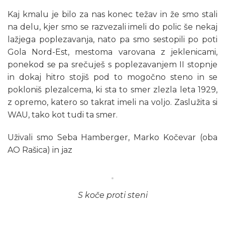
Kaj kmalu je bilo za nas konec težav in že smo stali
na delu, kjer smo se razvezali imeli do polic še nekaj
lažjega poplezavanja, nato pa smo sestopili po poti
Gola Nord-Est, mestoma varovana z jeklenicami,
ponekod se pa srečuješ s poplezavanjem II stopnje
in dokaj hitro stojiš pod to mogočno steno in se
pokloniš plezalcema, ki sta to smer zlezla leta 1929,
z opremo, katero so takrat imeli na voljo. Zaslužita si
WAU, tako kot tudi ta smer.
Uživali smo Seba Hamberger, Marko Kočevar (oba
AO Rašica) in jaz
S koče proti steni