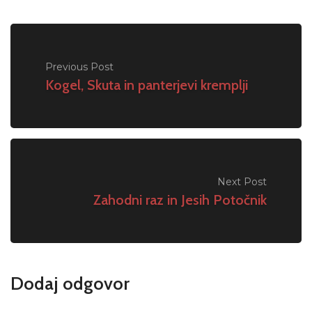
Previous Post
Kogel, Skuta in panterjevi kremplji
Next Post
Zahodni raz in Jesih Potočnik
Dodaj odgovor