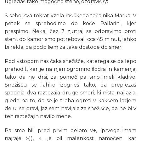
ugledaš tako mogočno steno, ozdraviš 🙂
S seboj sva tokrat vzela rašiškega tečajnika Marka. V
petek se sprehodimo do koče Pallarini, kjer
prespimo. Nekaj čez 7 zjutraj se odpravimo proti
steni, do kamor smo potrebovali cca 45 minut, lahko
bi rekla, da podpišem za take dostope do smeri.
Pod vstopom nas čaka snežišče, katerega se da lepo
prehodit, ker je na njen ogromno šodra in kamenja,
tako da ne drsi, za pomoč pa smo imeli kladivo.
Snežišču se lahko izogneš tako, da preplezaš
spodnja dva raztežaja druge smeri, ki nista najlažja,
glede na to, da se je treba ogreti v kakšem lažjem
delu; se pravi, jaz sem navijala za snežišče, da ne bi v
teh raztežajih navilo mene.
Pa smo bili pred prvim delom V+, (prvega imam
najraje :-)), ki je bil malenkost namočen, kar