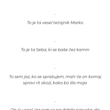
To je ta vesel tečajnik Marko
To je ta Seba, ki se baše čez kamin
To sem jaz, ko se sprašujem, matr če on komaj
spravi rit skozi, kako bo šla moja
On je uspel, jaz sem se pa držala nasveta, da