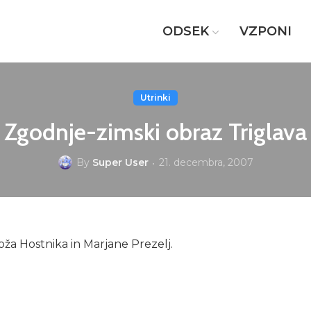
ODSEK
VZPONI
Utrinki
Zgodnje-zimski obraz Triglava
By
Super User
21. decembra, 2007
imoža Hostnika in Marjane Prezelj.