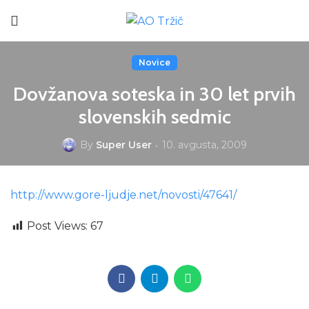
Novice
Dovžanova soteska in 30 let prvih
slovenskih sedmic
By
Super User
10. avgusta, 2009
http://www.gore-ljudje.net/novosti/47641/
Post Views:
67