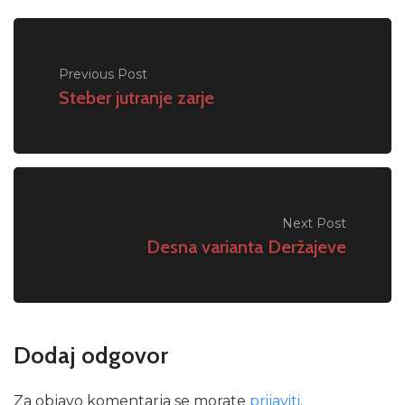
Previous Post
Steber jutranje zarje
Next Post
Desna varianta Deržajeve
Dodaj odgovor
Za objavo komentarja se morate
prijaviti
.