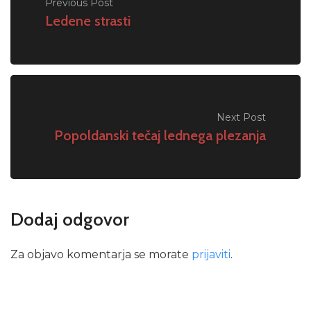
Previous Post
Ledene strasti
Next Post
Popoldanski tečaj lednega plezanja
Dodaj odgovor
Za objavo komentarja se morate
prijaviti
.