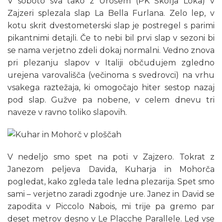
V soboto sva tako z Urošem (PK Škofja Loka) v
Zajzeri splezala slap La Bella Furlana. Zelo lep, v
kotu skrit dvestometerski slap je postregel s parimi
pikantnimi detajli. Če to nebi bil prvi slap v sezoni bi
se nama verjetno zdeli dokaj normalni. Vedno znova
pri plezanju slapov v Italiji občudujem zgledno
urejena varovališča (večinoma s svedrovci) na vrhu
vsakega raztežaja, ki omogočajo hiter sestop nazaj
pod slap. Gužve pa nobene, v celem dnevu tri
naveze v ravno toliko slapovih.
V nedeljo smo spet na poti v Zajzero. Tokrat z
Janezom peljeva Davida, Kuharja in Mohorča
pogledat, kako zgleda tale ledna plezarija. Spet smo
sami – verjetno zaradi zgodnje ure. Janez in David se
zapodita v Piccolo Nabois, mi trije pa gremo par
deset metrov desno v Le Placche Parallele. Led vse