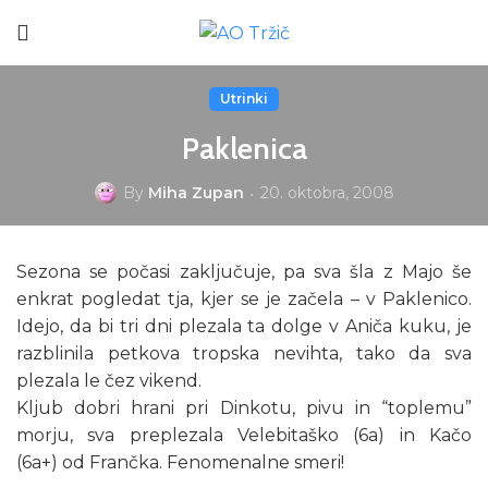
Utrinki
Paklenica
By
Miha Zupan
20. oktobra, 2008
Sezona se počasi zaključuje, pa sva šla z Majo še
enkrat pogledat tja, kjer se je začela – v Paklenico.
Idejo, da bi tri dni plezala ta dolge v Aniča kuku, je
razblinila petkova tropska nevihta, tako da sva
plezala le čez vikend.
Kljub dobri hrani pri Dinkotu, pivu in “toplemu”
morju, sva preplezala Velebitaško (6a) in Kačo
(6a+) od Frančka. Fenomenalne smeri!