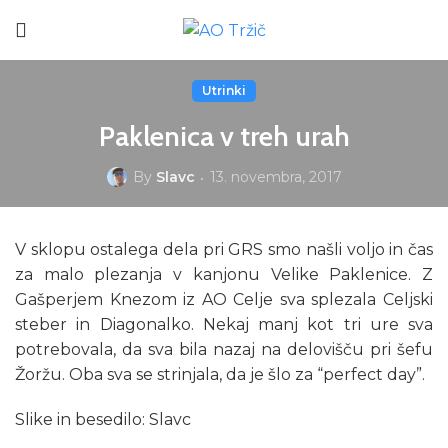
Utrinki
Paklenica v treh urah
By
Slavc
13. novembra, 2017
V sklopu ostalega dela pri GRS smo našli voljo in čas
za malo plezanja v kanjonu Velike Paklenice. Z
Gašperjem Knezom iz AO Celje sva splezala Celjski
steber in Diagonalko. Nekaj manj kot tri ure sva
potrebovala, da sva bila nazaj na delovišču pri šefu
Žoržu. Oba sva se strinjala, da je šlo za “perfect day”.
Slike in besedilo: Slavc