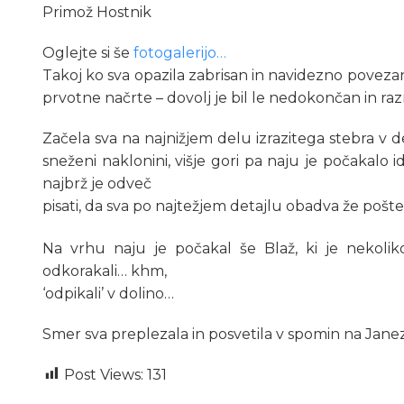
Primož Hostnik
Oglejte si še
fotogalerijo…
Takoj ko sva opazila zabrisan in navidezno povezan
prvotne načrte – dovolj je bil le nedokončan in ra
Začela sva na najnižjem delu izrazitega stebra v d
sneženi naklonini, višje gori pa naju je počakalo 
najbrž je odveč
pisati, da sva po najtežjem detajlu obadva že pošte
Na vrhu naju je počakal še Blaž, ki je nekoli
odkorakali… khm,
‘odpikali’ v dolino…
Smer sva preplezala in posvetila v spomin na Jane
Post Views:
131