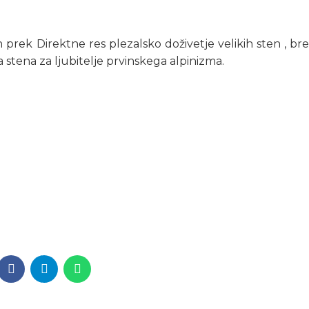
prek Direktne res plezalsko doživetje velikih sten , br
a stena za ljubitelje prvinskega alpinizma.