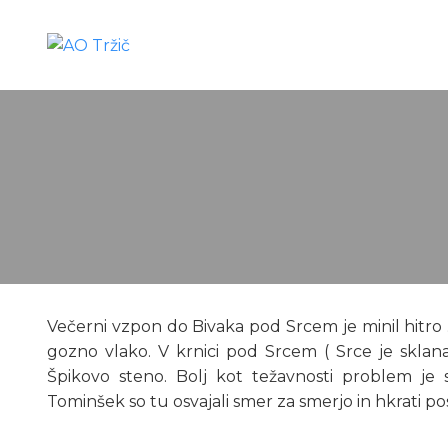
Večerni vzpon do Bivaka pod Srcem je minil hitro .
gozno vlako. V krnici pod Srcem ( Srce je skl
Špikovo steno. Bolj kot težavnosti problem je
Tominšek so tu osvajali smer za smerjo in hkrati p