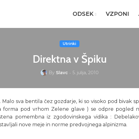
ODSEK
VZPONI
Utrinki
Direktna v Špiku
By
Slavc
5. julija, 2010
 Malo sva bentila čez gozdarje, ki so visoko pod bivak sp
ana forma pod vrhom Zelene glave ) se odpre pogled 
 stena pomembna iz zgodovinskega vidika : Debelako
ostavljali nove meje in norme predvojnega alpinizma.