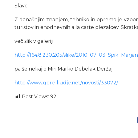
Slavc
Z današnjim znanjem, tehniko in opremo je vzpon 
turistov in enodnevnih a la carte plezalcev. Skratk
več slik v galeriji :
http://164.8.230.205/slike/2010_07_03_Spik_Marjan
pa še nekaj o Miri Marko Debelak Deržaj :
http://www.gore-ljudje.net/novosti/33072/
Post Views:
92