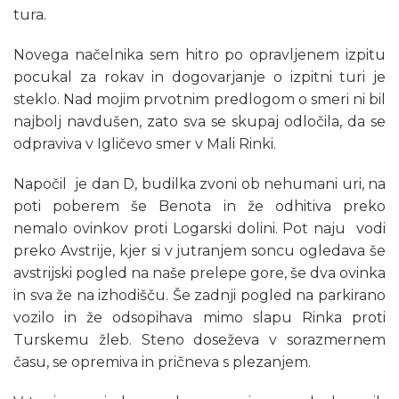
tura.
Novega načelnika sem hitro po opravljenem izpitu
pocukal za rokav in dogovarjanje o izpitni turi je
steklo. Nad mojim prvotnim predlogom o smeri ni bil
najbolj navdušen, zato sva se skupaj odločila, da se
odpraviva v Igličevo smer v Mali Rinki.
Napočil je dan D, budilka zvoni ob nehumani uri, na
poti poberem še Benota in že odhitiva preko
nemalo ovinkov proti Logarski dolini. Pot naju vodi
preko Avstrije, kjer si v jutranjem soncu ogledava še
avstrijski pogled na naše prelepe gore, še dva ovinka
in sva že na izhodišču. Še zadnji pogled na parkirano
vozilo in že odsopihava mimo slapu Rinka proti
Turskemu žleb. Steno doseževa v sorazmernem
času, se opremiva in pričneva s plezanjem.