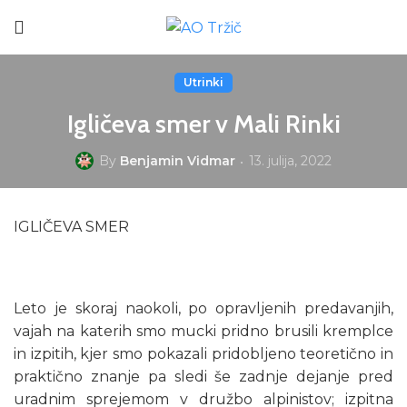
Utrinki
Igličeva smer v Mali Rinki
By
Benjamin Vidmar
13. julija, 2022
IGLIČEVA SMER
Leto je skoraj naokoli, po opravljenih predavanjih,
vajah na katerih smo mucki pridno brusili kremplce
in izpitih, kjer smo pokazali pridobljeno teoretično in
praktično znanje pa sledi še zadnje dejanje pred
uradnim sprejemom v družbo alpinistov; izpitna