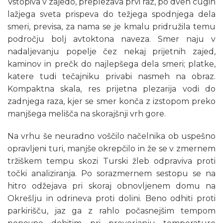
Vstopiva v zajedo, preplezava prvi raz, po dveh cugih
lažjega sveta prispeva do težjega spodnjega dela
smeri, previsa, za nama se je kmalu pridružila temu
področju bolj avtoktona naveza. Smer naju v
nadaljevanju popelje čez nekaj prijetnih zajed,
kaminov in prečk do najlepšega dela smeri; platke,
katere tudi tečajniku privabi nasmeh na obraz.
Kompaktna skala, res prijetna plezarija vodi do
zadnjega raza, kjer se smer konča z izstopom preko
manjšega melišča na skorajšnji vrh gore.
Na vrhu še neuradno voščilo načelnika ob uspešno
opravljeni turi, manjše okrepčilo in že se v zmernem
tržiškem tempu skozi Turski žleb odpraviva proti
točki analiziranja. Po sorazmernem sestopu se na
hitro odžejava pri skoraj obnovljenem domu na
Okrešlju in odrineva proti dolini. Beno odhiti proti
parkirišču, jaz ga z rahlo počasnejšim tempom