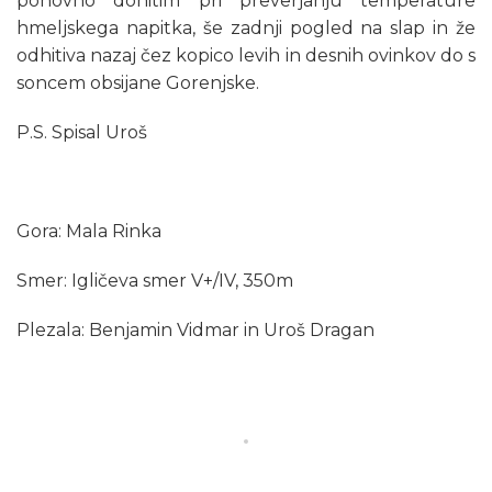
ponovno dohitim pri preverjanju temperature
hmeljskega napitka, še zadnji pogled na slap in že
odhitiva nazaj čez kopico levih in desnih ovinkov do s
soncem obsijane Gorenjske.
P.S. Spisal Uroš
Gora: Mala Rinka
Smer: Igličeva smer V+/IV, 350m
Plezala: Benjamin Vidmar in Uroš Dragan