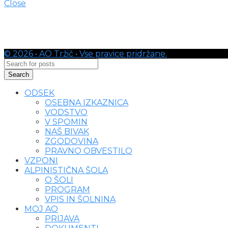
Close
©
2026
• AO Tržič • Vse pravice pridržane.
Search
ODSEK
OSEBNA IZKAZNICA
VODSTVO
V SPOMIN
NAŠ BIVAK
ZGODOVINA
PRAVNO OBVESTILO
VZPONI
ALPINISTIČNA ŠOLA
O ŠOLI
PROGRAM
VPIS IN ŠOLNINA
MOJ AO
PRIJAVA