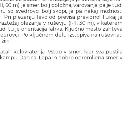
I, 60 m) je smer bolj položna, varovanja pa je tudi
nu so svedrovci bolj skopi, je pa nekaj možnosti
. Pri plezanju levo od previsa previdno! Tukaj je
aztežaj plezanja v ruševju (I-II, 30 m), v katerem
udi tu je orientacija lahka. Ključno mesto zahteva
 svedrovci. Po ključnem delu izstopiva na ruševnati
žini.
utah kolovratenja. Vstop v smer, kjer sva pustila
a v kampu Danica. Lepa in dobro opremljena smer v