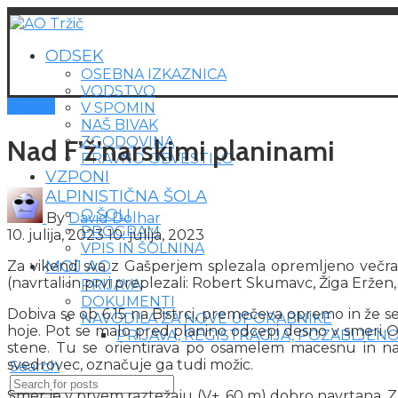
ODSEK
OSEBNA IZKAZNICA
VODSTVO
Utrinki
V SPOMIN
NAŠ BIVAK
ZGODOVINA
Nad F’ž’narskimi planinami
PRAVNO OBVESTILO
VZPONI
ALPINISTIČNA ŠOLA
O ŠOLI
By
David Dolhar
PROGRAM
10. julija, 2023
10. julija, 2023
VPIS IN ŠOLNINA
MOJ AO
Za vikend sva z Gašperjem splezala opremljeno večraz
(navrtali in prvi preplezali: Robert Skumavc, Žiga Eržen, 
PRIJAVA
DOKUMENTI
Dobiva se ob 6.15 na Bistrci, premečeva opremo in že se
NAVODILA ZA NOVE UPORABNIKE
hoje. Pot se malo pred planino odcepi desno v smeri 
PRIJAVA, REGISTRACIJA, POZABLJEN
stene. Tu se orientirava po osamelem macesnu in nad
svedrovec, označuje ga tudi možic.
Search
Smer je v prvem raztežaju (V+, 60 m) dobro navrtana. Zač