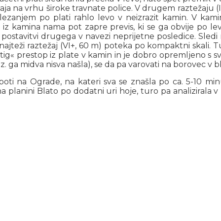
aja na vrhu široke travnate police. V drugem raztežaju (II
plezanjem po plati rahlo levo v neizrazit kamin. V kami
iz kamina nama pot zapre previs, ki se ga obvije po levi
postavitvi drugega v navezi neprijetne posledice. Sledi r
najteži raztežaj (VI+, 60 m) poteka po kompaktni skali. T
»luftig« prestop iz plate v kamin in je dobro opremljeno s
ga midva nisva našla), se da pa varovati na borovec v bli
špoti na Ograde, na kateri sva se znašla po ca. 5-10 min
a planini Blato po dodatni uri hoje, turo pa analiziral