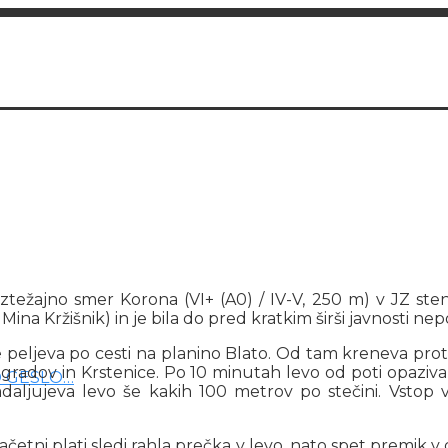
težajno smer Korona (VI+ (A0) / IV-V, 250 m) v JZ ste
Mina Kržišnik) in je bila do pred kratkim širši javnosti ne
 peljeva po cesti na planino Blato. Od tam kreneva proti
Ogradov in Krstenice. Po 10 minutah levo od poti opazi
O GESLO…
aljujeva levo še kakih 100 metrov po stečini. Vstop v
etni plati sledi rahla prečka v levo, nato spet premik v 