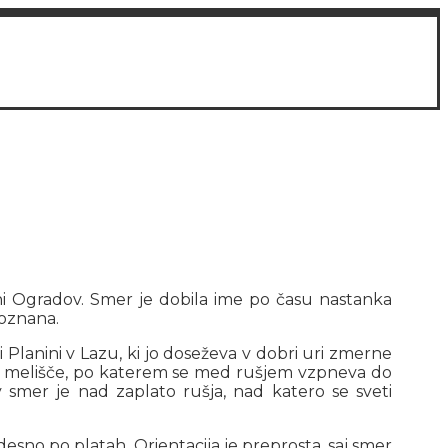
ni Ogradov. Smer je dobila ime po času nastanka
poznana.
 Planini v Lazu, ki jo doseževa v dobri uri zmerne
va melišče, po katerem se med rušjem vzpneva do
 smer je nad zaplato rušja, nad katero se sveti
desno po platah. Orientacija je preprosta, saj smer