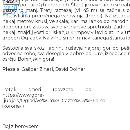
Search
poteka po najlažjih prehodih. Štant je navrtan in se nah
Menu
ustrezno manj. Tretji raztežaj (VI, 45 m) se začne s 
postavljanja premičnega varovanja (frendi). Na izstopu 
nekaj metrov krušljive skale, kar ima lahko ob nerodni 
dodobra preizkusiva svoje vrtnarske spretnosti. Zadnji, 
nekaj iznajdljivosti pri iskanju krimpov v levi plati in 
greben Ogradov. Na vrhu smeri ni navrtanega štanta (oz. 
Sestopila sva skozi labirint ruševja najprej gor do pe
odvečno robo, sva dosegla v dobre pol ure, izhodišče n
osrčju Bohinjskih gora!
Plezala: Gašper Ziherl, David Dolhar
Potek smeri (povzeto po:
https://www.gore-
ljudje.si/Oglasi/ve%C4%8Drazte%C5%BEajna-
ikorona-i)
Boj z borovcem