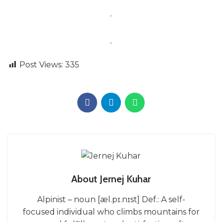
Post Views:
335
About Jernej Kuhar
Alpinist – noun [æl.pɪ.nɪst] Def.: A self-
focused individual who climbs mountains for