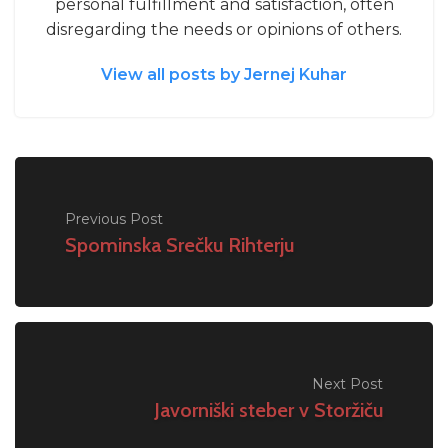
personal fulfillment and satisfaction, often
disregarding the needs or opinions of others.
View all posts by Jernej Kuhar
Previous Post
Spominska Srečku Rihterju
Next Post
Javorniški steber v Storžiču