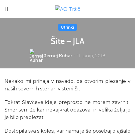
Utrinki
Šite – JLA
By
Jernej Kuhar
11. junija, 2018
Nekako mi prihaja v navado, da otvorim plezanje v
naših severnih stenah v steni Šit.
Tokrat Slavčeve ideje preprosto ne morem zavrniti.
Smer sem že kar nekajkrat opazoval in velika želja jo
je bilo preplezati.
Dostopila sva s kolesi, kar nama je še posebaj olajšalo