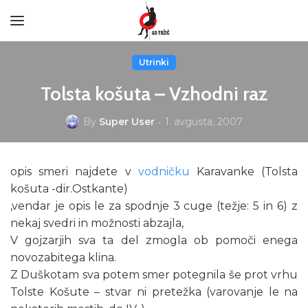
Utrinki
Tolsta košuta – Vzhodni raz
By
Super User
1. avgusta, 2007
opis smeri najdete v
vodničku
Karavanke (Tolsta
košuta -dir.Ostkante)
,vendar je opis le za spodnje 3 cuge (težje: 5 in 6) z
nekaj svedri in možnosti abzajla,
V gojzarjih sva ta del zmogla ob pomoči enega
novozabitega klina.
Z Duškotam sva potem smer potegnila še prot vrhu
Tolste Košute – stvar ni pretežka (varovanje le na