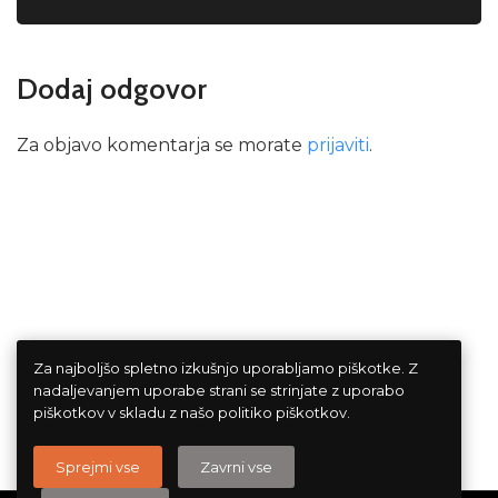
Dodaj odgovor
Za objavo komentarja se morate
prijaviti
.
Za najboljšo spletno izkušnjo uporabljamo piškotke. Z
nadaljevanjem uporabe strani se strinjate z uporabo
piškotkov v skladu z našo politiko piškotkov.
Sprejmi vse
Zavrni vse