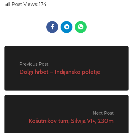
Post Views:
174
Previous Post
Dolgi hrbet – Indijansko poletje
Next Post
Košutnikov turn, Silvija VI+, 230m