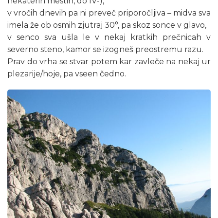
nekaterih mestih, do IV-),
v vročih dnevih pa ni preveč priporočljiva – midva sva
imela že ob osmih zjutraj 30°, pa skoz sonce v glavo,
v senco sva ušla le v nekaj kratkih prečnicah v
severno steno, kamor se izogneš preostremu razu.
Prav do vrha se stvar potem kar zavleče na nekaj ur
plezarije/hoje, pa vseen čedno.