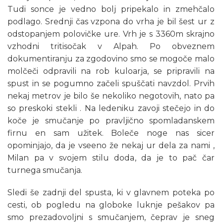
Tudi sonce je vedno bolj pripekalo in zmehčalo
podlago. Srednji čas vzpona do vrha je bil šest ur z
odstopanjem polovičke ure. Vrh je s 3360m skrajno
vzhodni tritisočak v Alpah. Po obveznem
dokumentiranju za zgodovino smo se mogoče malo
molčeči odpravili na rob kuloarja, se pripravili na
spust in se pogumno začeli spuščati navzdol. Prvih
nekaj metrov je bilo še nekoliko negotovih, nato pa
so preskoki stekli . Na ledeniku zavoji stečejo in do
koče je smučanje po pravljično spomladanskem
firnu en sam užitek. Boleče noge nas sicer
opominjajo, da je vseeno že nekaj ur dela za nami ,
Milan pa v svojem stilu doda, da je to pač čar
turnega smučanja.
Sledi še zadnji del spusta, ki v glavnem poteka po
cesti, ob pogledu na globoke luknje pešakov pa
smo prezadovoljni s smučanjem, čeprav je sneg