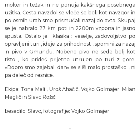
moker in težak in ne ponuja kakšnega posebnega
užitka. Cesta navzdol se vleče še bolj kot navzgor in
po osmih urah smo prismučali nazaj do avta. Skupaj
se je nabralo 27 km poti in 2200m vzpona in jasno
spusta. Ostalo je klasika : veselje, zadovoljstvo po
opravljeni turi , ideje za prihodnost , spomini za nazaj
in pivo v Gmündu. Nobeno pivo ne sede bolj kot
tisto , ko prideš prijetno utrujen po turi z gore.
»Dobro smo zajebali dan« se sliši malo prostaško , ni
pa daleč od resnice.
Ekipa: Tona Mali , Uroš Ahačič, Vojko Golmajer, Milan
Meglič in Slavc Rožič
besedilo: Slavc, fotografije: Vojko Golmajer