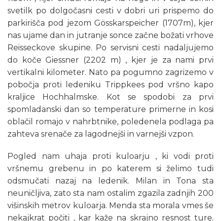
svetilk po dolgočasni cesti v dobri uri prispemo do
parkirišča pod jezom Gösskarspeicher (1707m), kjer
nas ujame dan in jutranje sonce začne božati vrhove
Reisseckove skupine. Po servisni cesti nadaljujemo
do koče Giessner (2202 m) , kjer je za nami prvi
vertikalni kilometer. Nato pa pogumno zagrizemo v
pobočja proti ledeniku Trippkees pod vršno kapo
kraljice Hochhalmske. Kot se spodobi za prvi
spomladanski dan so temperature primerne in kosi
oblačil romajo v nahrbtnike, poledenela podlaga pa
zahteva srenače za lagodnejši in varnejši vzpon.
Pogled nam uhaja proti kuloarju , ki vodi proti
vršnemu grebenu in po katerem si želimo tudi
odsmučati nazaj na ledenik. Milan in Tona sta
neuničljiva, zato sta nam ostalim zgazila zadnjih 200
višinskih metrov kuloarja. Menda sta morala vmes še
nekajkrat počiti , kar kaže na skrajno resnost ture.