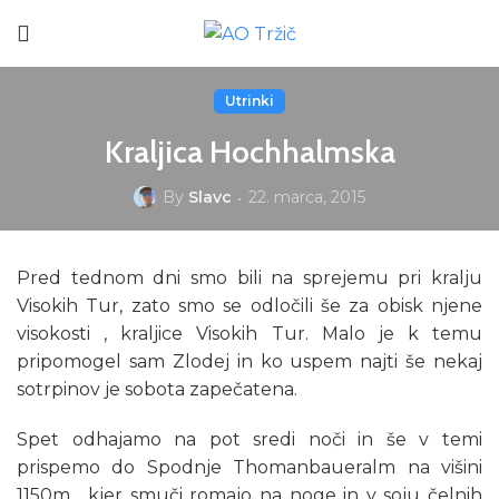
Utrinki
Kraljica Hochhalmska
By
Slavc
22. marca, 2015
Pred tednom dni smo bili na sprejemu pri kralju
Visokih Tur, zato smo se odločili še za obisk njene
visokosti , kraljice Visokih Tur. Malo je k temu
pripomogel sam Zlodej in ko uspem najti še nekaj
sotrpinov je sobota zapečatena.
Spet odhajamo na pot sredi noči in še v temi
prispemo do Spodnje Thomanbaueralm na višini
1150m , kjer smuči romajo na noge in v soju čelnih